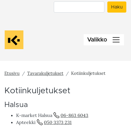
Hyppää
Haku
Haku
pääsisältöön
Valikko
Etusivu
Tavarakuljetukset
Kotiinkuljetukset
Kotiinkuljetukset
Halsua
K-market Halsua
06-863 6043
Apteekki
050 3373 231