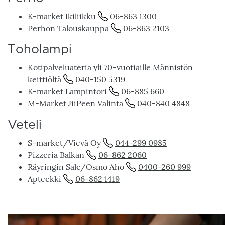
K-market Ikiliikku
06-863 1300
Perhon Talouskauppa
06-863 2103
Toholampi
Kotipalveluateria yli 70-vuotiaille Männistön
keittiöltä
040-150 5319
K-market Lampintori
06-885 660
M-Market JiiPeen Valinta
040-840 4848
Veteli
S-market/Vievä Oy
044-299 0985
Pizzeria Balkan
06-862 2060
Räyringin Sale/Osmo Aho
0400-260 999
Apteekki
06-862 1419
Kuva