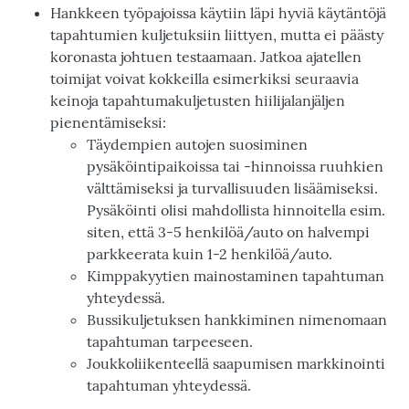
Hankkeen työpajoissa käytiin läpi hyviä käytäntöjä
tapahtumien kuljetuksiin liittyen, mutta ei päästy
koronasta johtuen testaamaan. Jatkoa ajatellen
toimijat voivat kokkeilla esimerkiksi seuraavia
keinoja tapahtumakuljetusten hiilijalanjäljen
pienentämiseksi:
Täydempien autojen suosiminen
pysäköintipaikoissa tai -hinnoissa ruuhkien
välttämiseksi ja turvallisuuden lisäämiseksi.
Pysäköinti olisi mahdollista hinnoitella esim.
siten, että 3-5 henkilöä/auto on halvempi
parkkeerata kuin 1-2 henkilöä/auto.
Kimppakyytien mainostaminen tapahtuman
yhteydessä.
Bussikuljetuksen hankkiminen nimenomaan
tapahtuman tarpeeseen.
Joukkoliikenteellä saapumisen markkinointi
tapahtuman yhteydessä.