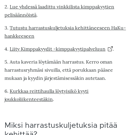
2.
Lue yhdessä laadittu vinkkilista kimppakyytien
pelisäännöistä
.
3.
Tutustu harrastuskuljetuksia kehittäneeseen HaKu-
hankkeeseen
4.
Liity Kimppakyydit -kimppakyytipalveluun
.
5. Auta kaveria löytämään harrastus. Kerro oman
harrastusryhmäsi sivuilla, että porukkaan pääsee
mukaan ja kyydin järjestämisessäkin autetaan.
6.
Kurkkaa reittihaulla löytyisikö kyyti
joukkoliikenteestäkin
.
Miksi harrastuskuljetuksia pitää
kehittää?