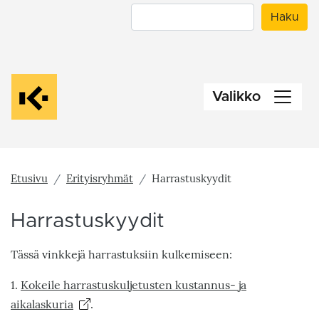
Hyppää
Haku
Haku
pääsisältöön
Valikko
Etusivu
Erityisryhmät
Harrastuskyydit
Harrastuskyydit
Tässä vinkkejä harrastuksiin kulkemiseen:
1.
Kokeile harrastuskuljetusten kustannus- ja
aikalaskuria
.