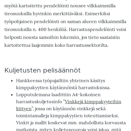
myötä kartoitettu pendelöinti nousee vilkkaimmilla
tieosuuksilla hyvinkin merkittäväksi. Esimerkiksi
työpohjainen pendelöinti on saman alueen vilkkaimmilla
tieosuuksilla n. 400 henkilöä. Harrastuspendelöinti voisi
helposti nousta samoihin lukemiin, jos tieto saataisiin
kartoitettua laajemmin koko harrastussektorilta.
Kuljetusten pelisäännöt
Hankkeessa työpajailtiin yhteinen käsitys
kimppakyytien käytännöistä harrastuksissa.
Lopputulemana laadittiin A4-kokoinen
harrastuskuljetusinfo ”
Vinkkejä kimppakyyteihin
liittyen
”, jossa on käytännön vinkkejä sekä
toimintamalleja kimppakyytien toteuttamiseksi.
Vinkit ja mallit koskevat mm. mahdollista korvausta
matkoista, miten kuljetusvuoroja voisi jakaa, mitä