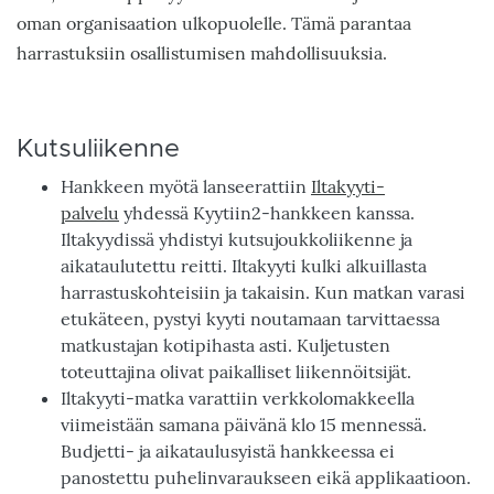
oman organisaation ulkopuolelle. Tämä parantaa
harrastuksiin osallistumisen mahdollisuuksia.
Kutsuliikenne
Hankkeen myötä lanseerattiin
Iltakyyti-
palvelu
yhdessä Kyytiin2-hankkeen kanssa.
Iltakyydissä yhdistyi kutsujoukkoliikenne ja
aikataulutettu reitti. Iltakyyti kulki alkuillasta
harrastuskohteisiin ja takaisin. Kun matkan varasi
etukäteen, pystyi kyyti noutamaan tarvittaessa
matkustajan kotipihasta asti. Kuljetusten
toteuttajina olivat paikalliset liikennöitsijät.
Iltakyyti-matka varattiin verkkolomakkeella
viimeistään samana päivänä klo 15 mennessä.
Budjetti- ja aikataulusyistä hankkeessa ei
panostettu puhelinvaraukseen eikä applikaatioon.