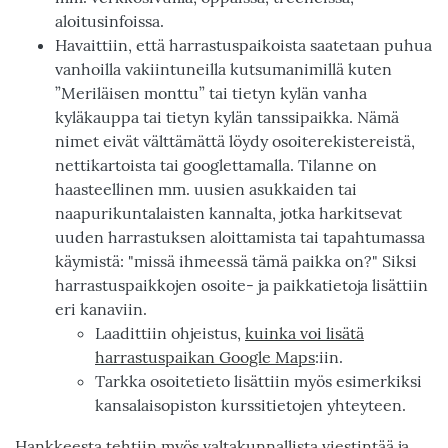
aloitusinfoissa.
Havaittiin, että harrastuspaikoista saatetaan puhua
vanhoilla vakiintuneilla kutsumanimillä kuten
”Meriläisen monttu” tai tietyn kylän vanha
kyläkauppa tai tietyn kylän tanssipaikka. Nämä
nimet eivät välttämättä löydy osoiterekistereistä,
nettikartoista tai googlettamalla. Tilanne on
haasteellinen mm. uusien asukkaiden tai
naapurikuntalaisten kannalta, jotka harkitsevat
uuden harrastuksen aloittamista tai tapahtumassa
käymistä: "missä ihmeessä tämä paikka on?" Siksi
harrastuspaikkojen osoite- ja paikkatietoja lisättiin
eri kanaviin.
Laadittiin ohjeistus,
kuinka voi lisätä
harrastuspaikan Google Maps
:iin.
Tarkka osoitetieto lisättiin myös esimerkiksi
kansalaisopiston kurssitietojen yhteyteen.
Hankkeesta tehtiin myös valtakunnallista viestintää ja