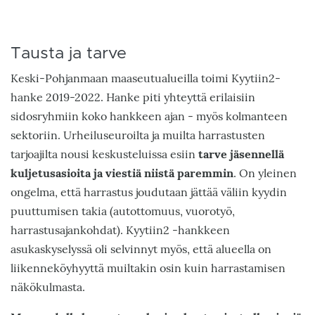
Tausta ja tarve
Keski-Pohjanmaan maaseutualueilla toimi Kyytiin2-
hanke 2019-2022. Hanke piti yhteyttä erilaisiin
sidosryhmiin koko hankkeen ajan - myös kolmanteen
sektoriin. Urheiluseuroilta ja muilta harrastusten
tarjoajilta nousi keskusteluissa esiin
tarve jäsennellä
kuljetusasioita ja viestiä niistä paremmin
. On yleinen
ongelma, että harrastus joudutaan jättää väliin kyydin
puuttumisen takia (autottomuus, vuorotyö,
harrastusajankohdat). Kyytiin2 -hankkeen
asukaskyselyssä oli selvinnyt myös, että alueella on
liikenneköyhyyttä muiltakin osin kuin harrastamisen
näkökulmasta.