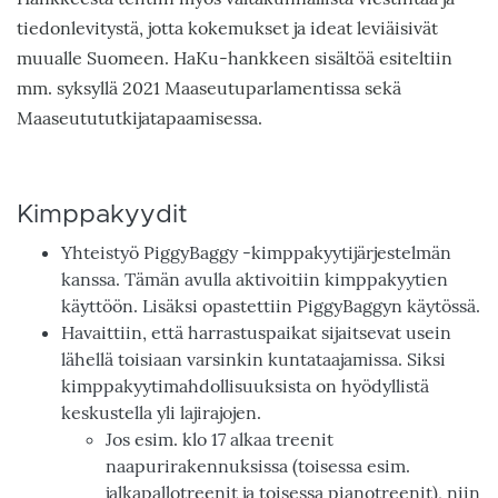
tiedonlevitystä, jotta kokemukset ja ideat leviäisivät
muualle Suomeen. HaKu-hankkeen sisältöä esiteltiin
mm. syksyllä 2021 Maaseutuparlamentissa sekä
Maaseutututkijatapaamisessa.
Kimppakyydit
Yhteistyö PiggyBaggy -kimppakyytijärjestelmän
kanssa. Tämän avulla aktivoitiin kimppakyytien
käyttöön. Lisäksi opastettiin PiggyBaggyn käytössä.
Havaittiin, että harrastuspaikat sijaitsevat usein
lähellä toisiaan varsinkin kuntataajamissa. Siksi
kimppakyytimahdollisuuksista on hyödyllistä
keskustella yli lajirajojen.
Jos esim. klo 17 alkaa treenit
naapurirakennuksissa (toisessa esim.
jalkapallotreenit ja toisessa pianotreenit), niin