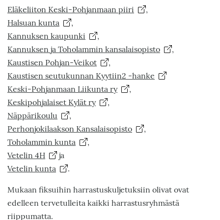
Eläkeliiton Keski-Pohjanmaan piiri
,
Halsuan kunta
,
Kannuksen kaupunki
,
Kannuksen ja Toholammin kansalaisopisto
,
Kaustisen Pohjan-Veikot
,
Kaustisen seutukunnan Kyytiin2 -hanke
Keski-Pohjanmaan Liikunta ry
,
Keskipohjalaiset Kylät ry
,
Näppärikoulu
,
Perhonjokilaakson Kansalaisopisto
,
Toholammin kunta
,
Vetelin 4H
ja
Vetelin kunta
.
Mukaan fiksuihin harrastuskuljetuksiin olivat ovat
edelleen tervetulleita kaikki harrastusryhmästä
riippumatta.