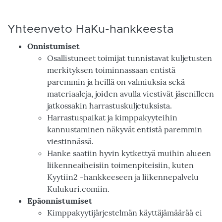
Yhteenveto HaKu-hankkeesta
Onnistumiset
Osallistuneet toimijat tunnistavat kuljetusten
merkityksen toiminnassaan entistä
paremmin ja heillä on valmiuksia sekä
materiaaleja, joiden avulla viestivät jäsenilleen
jatkossakin harrastuskuljetuksista.
Harrastuspaikat ja kimppakyyteihin
kannustaminen näkyvät entistä paremmin
viestinnässä.
Hanke saatiin hyvin kytkettyä muihin alueen
liikenneaiheisiin toimenpiteisiin, kuten
Kyytiin2 -hankkeeseen ja liikennepalvelu
Kulukuri.comiin.
Epäonnistumiset
Kimppakyytijärjestelmän käyttäjämäärää ei