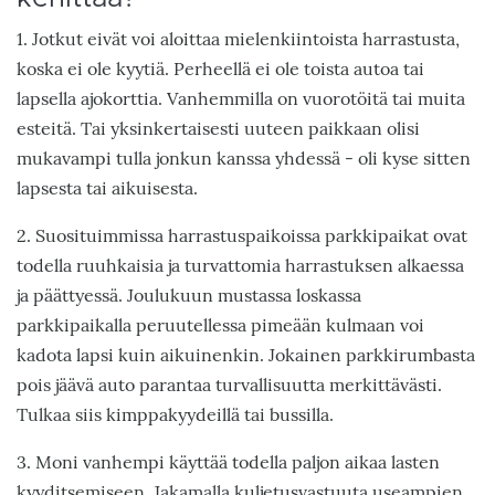
1. Jotkut eivät voi aloittaa mielenkiintoista harrastusta,
koska ei ole kyytiä. Perheellä ei ole toista autoa tai
lapsella ajokorttia. Vanhemmilla on vuorotöitä tai muita
esteitä. Tai yksinkertaisesti uuteen paikkaan olisi
mukavampi tulla jonkun kanssa yhdessä - oli kyse sitten
lapsesta tai aikuisesta.
2. Suosituimmissa harrastuspaikoissa parkkipaikat ovat
todella ruuhkaisia ja turvattomia harrastuksen alkaessa
ja päättyessä. Joulukuun mustassa loskassa
parkkipaikalla peruutellessa pimeään kulmaan voi
kadota lapsi kuin aikuinenkin. Jokainen parkkirumbasta
pois jäävä auto parantaa turvallisuutta merkittävästi.
Tulkaa siis kimppakyydeillä tai bussilla.
3. Moni vanhempi käyttää todella paljon aikaa lasten
kyyditsemiseen. Jakamalla kuljetusvastuuta useampien