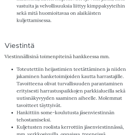
vastuita ja velvollisuuksia liittyy kimppakyyteihin
sekä mitä huomioitavaa on alaikäisten
kuljettamisessa.
Viestintä
Viestinnällisinä toimenpiteinä hankkeessa mm.
Toteutettiin heijastimien teetättäminen ja niiden
jakaminen hanketoimijoiden kautta harrastajille.
Tavoitteena olivat turvallisuuden parantaminen
erityisesti harrastuspaikkojen parkkialueilla sekä
uutisnäkyvyyden saaminen aiheelle. Molemmat
tavoitteet täyttyivät.
Hankittiin some-koulutusta jäsenviestinnän
tehostamiseksi.
Kuljetusten roolista kerrottiin jäsenviestinnässä,
mm. verkkosivuilla, oppaissa, treeneissä,