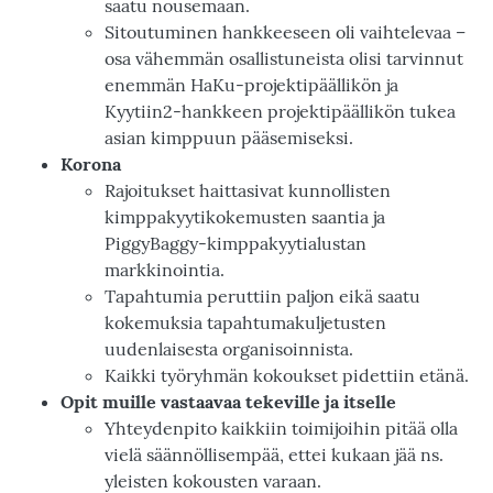
saatu nousemaan.
Sitoutuminen hankkeeseen oli vaihtelevaa –
osa vähemmän osallistuneista olisi tarvinnut
enemmän HaKu-projektipäällikön ja
Kyytiin2-hankkeen projektipäällikön tukea
asian kimppuun pääsemiseksi.
Korona
Rajoitukset haittasivat kunnollisten
kimppakyytikokemusten saantia ja
PiggyBaggy-kimppakyytialustan
markkinointia.
Tapahtumia peruttiin paljon eikä saatu
kokemuksia tapahtumakuljetusten
uudenlaisesta organisoinnista.
Kaikki työryhmän kokoukset pidettiin etänä.
Opit muille vastaavaa tekeville ja itselle
Yhteydenpito kaikkiin toimijoihin pitää olla
vielä säännöllisempää, ettei kukaan jää ns.
yleisten kokousten varaan.