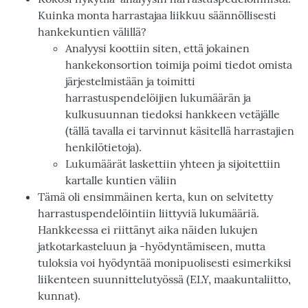
Kuinka monta harrastajaa liikkuu säännöllisesti
hankekuntien välillä?
Analyysi koottiin siten, että jokainen
hankekonsortion toimija poimi tiedot omista
järjestelmistään ja toimitti
harrastuspendelöijien lukumäärän ja
kulkusuunnan tiedoksi hankkeen vetäjälle
(tällä tavalla ei tarvinnut käsitellä harrastajien
henkilötietoja).
Lukumäärät laskettiin yhteen ja sijoitettiin
kartalle kuntien väliin
Tämä oli ensimmäinen kerta, kun on selvitetty
harrastuspendelöintiin liittyviä lukumääriä.
Hankkeessa ei riittänyt aika näiden lukujen
jatkotarkasteluun ja -hyödyntämiseen, mutta
tuloksia voi hyödyntää monipuolisesti esimerkiksi
liikenteen suunnittelutyössä (ELY, maakuntaliitto,
kunnat).