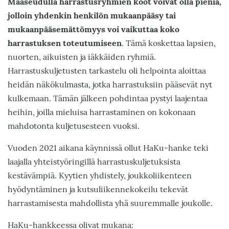
Maaseudulla harrastusryhmien koot voivat olla pieniä,
jolloin yhdenkin henkilön mukaanpääsy tai
mukaanpääsemättömyys voi vaikuttaa koko
harrastuksen toteutumiseen
. Tämä koskettaa lapsien,
nuorten, aikuisten ja iäkkäiden ryhmiä.
Harrastuskuljetusten tarkastelu oli helpointa aloittaa
heidän näkökulmasta, jotka harrastuksiin pääsevät nyt
kulkemaan. Tämän jälkeen pohdintaa pystyi laajentaa
heihin, joilla mieluisa harrastaminen on kokonaan
mahdotonta kuljetusesteen vuoksi.
Vuoden 2021 aikana käynnissä ollut HaKu-hanke teki
laajalla yhteistyöringillä harrastuskuljetuksista
kestävämpiä. Kyytien yhdistely, joukkoliikenteen
hyödyntäminen ja kutsuliikennekokeilu tekevät
harrastamisesta mahdollista yhä suuremmalle joukolle.
HaKu-hankkeessa olivat mukana: