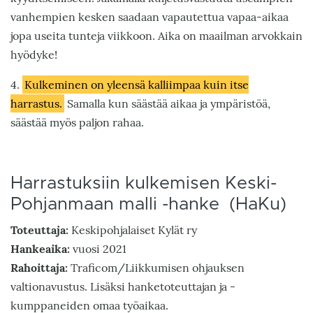
vanhempien kesken saadaan vapautettua vapaa-aikaa
jopa useita tunteja viikkoon. Aika on maailman arvokkain
hyödyke!
4.
Kulkeminen on yleensä kalliimpaa kuin itse
harrastus.
Samalla kun säästää aikaa ja ympäristöä,
säästää myös paljon rahaa.
Harrastuksiin kulkemisen Keski-
Pohjanmaan malli -hanke (HaKu)
Toteuttaja:
Keskipohjalaiset Kylät ry
Hankeaika:
vuosi 2021
Rahoittaja:
Traficom/Liikkumisen ohjauksen
valtionavustus. Lisäksi hanketoteuttajan ja -
kumppaneiden omaa työaikaa.