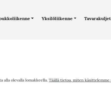
Hyppää
pääsisältöön
n
oukkoliikenne
Yksilöliikenne
Tavarakulje
a alla olevalla lomakkeella.
Täällä tietoa, miten käsittelemme 