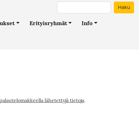
Haku
Haku
tukset
Erityisryhmät
Info
palautelomakkeella lähetettyjä tietoja
.